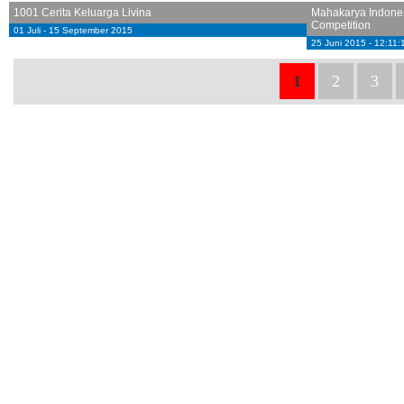
1001 Cerita Keluarga Livina
Mahakarya Indonesi
Competition
01 Juli - 15 September 2015
25 Juni 2015 - 12:11:
1
2
3
Hak Cipta © 2011-2015 gedoor.com - All rights reserved.