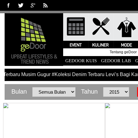
Tentang geDoor
GEDOOR KUIS
GEDOOR LAB
i Terbaru Musim Gugur
#Koleksi Denim Terbaru Levi’s Bagi K
Bulan
Tahun