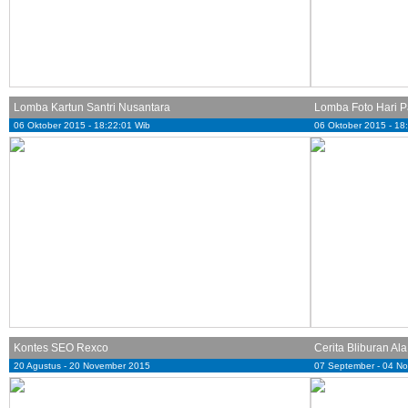
Lomba Kartun Santri Nusantara
Lomba Foto Hari 
06 Oktober 2015 - 18:22:01 Wib
06 Oktober 2015 - 18
Kontes SEO Rexco
Cerita Bliburan Al
20 Agustus - 20 November 2015
07 September - 04 N