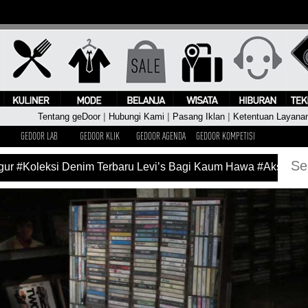
Tentang geDoor
|
Hubungi Kami
|
Pasang Iklan
|
Ketentuan Layana
GEDOOR LAB
GEDOOR KLIK
GEDOOR AGENDA
GEDOOR KOMPETISI
r
#Koleksi Denim Terbaru Levi’s Bagi Kaum Hawa
#Aksi Pang