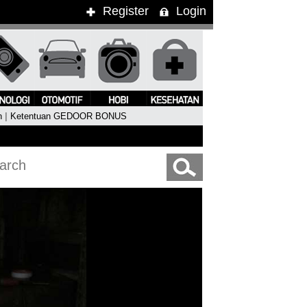
Register
Login
n
|
Ketentuan GEDOOR BONUS
gung Kimbra Pukau Penonton WTF 2015
#Clean Bandit Live I