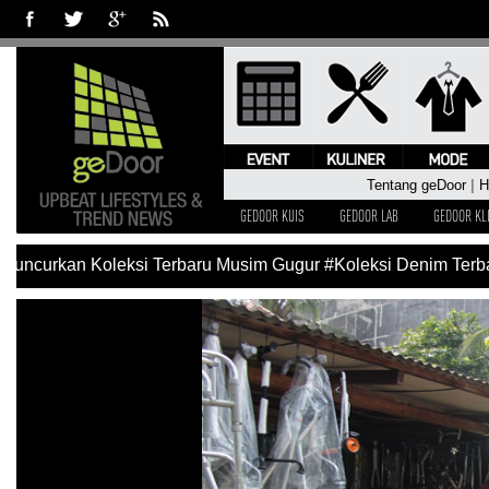
Tentang geDoor
|
H
GEDOOR KUIS
GEDOOR LAB
GEDOOR KL
uncurkan Koleksi Terbaru Musim Gugur
#Koleksi Denim Terbar