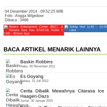
04 Desember 2014 - 09:52:25 WIB
Foto : Angga W/gedoor
Dibaca : 3466
Bintaro Entertaiment Center (BEC), Jl.
Setiap Hari 11.00 – 22.0
Rasuna Said, Kav. B7/A5-08, Sektor 7,
Libur
CBD – Bintaro Jaya
BACA ARTIKEL MENARIK LAINNYA
Baskin Robbins
Rabu, 30 November 2011
Es Goyang
Selasa, 31 Juli 2012
Cerita Dibalik Mewahnya Citarasa Ice
Haagen-Dazs
Jumat, 30 Januari 2015