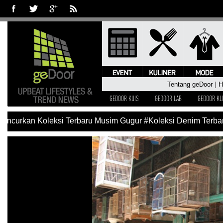
Tentang geDoor
|
H
GEDOOR KUIS
GEDOOR LAB
GEDOOR KL
curkan Koleksi Terbaru Musim Gugur
#Koleksi Denim Terbaru 