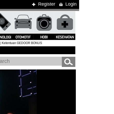
Register
Login
|
Ketentuan GEDOOR BONUS
ung Kimbra Pukau Penonton WTF 2015
#Clean Bandit Live In