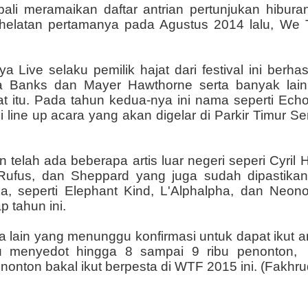
bali meramaikan daftar antrian pertunjukan hibura
helatan pertamanya pada Agustus 2014 lalu, We T
aya Live selaku pemilik hajat dari festival ini b
alia Banks dan Mayer Hawthorne serta banyak lai
t itu. Pada tahun kedua-nya ini nama seperti Echo
si line up acara yang akan digelar di Parkir Timu
elah ada beberapa artis luar negeri seperi Cyril Hah
Rufus, dan Sheppard yang juga sudah dipastikan
a, seperti Elephant Kind, L'Alphalpha, dan Neon
p tahun ini.
lain yang menunggu konfirmasi untuk dapat ikut a
mpu menyedot hingga 8 sampai 9 ribu penonton,
enonton bakal ikut berpesta di WTF 2015 ini. (Fakh