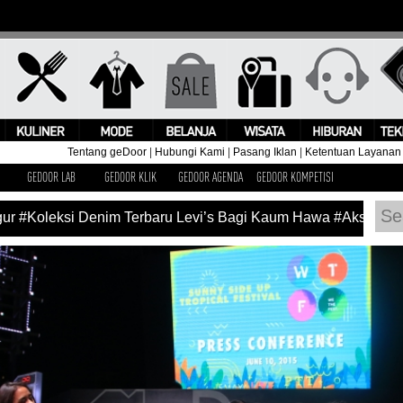
Tentang geDoor
|
Hubungi Kami
|
Pasang Iklan
|
Ketentuan Layanan
GEDOOR LAB
GEDOOR KLIK
GEDOOR AGENDA
GEDOOR KOMPETISI
#Koleksi Denim Terbaru Levi’s Bagi Kaum Hawa
#Aksi Pangg