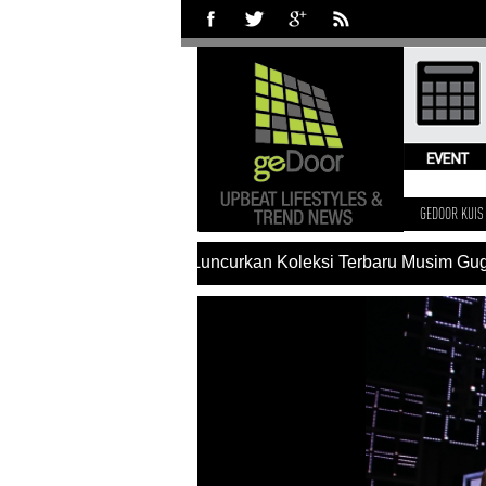
GEDOOR KUIS
#Charles & Keith Luncurkan Koleksi Terbaru Musim Gugur