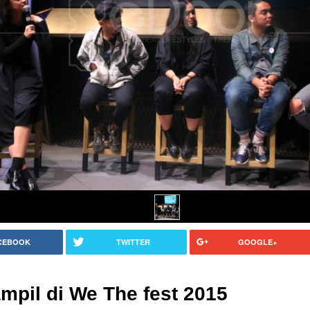
CEBOOK
TWITTER
GOOGLE+
mpil di We The fest 2015